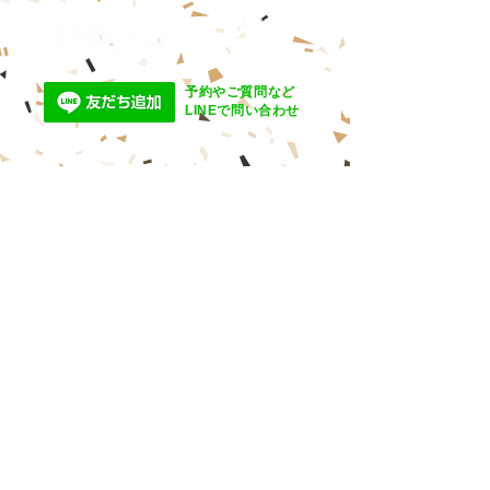
★お得な情報満載★
始めました！
予約やご質問など
​LINEで問い合わせ
隣が気にならない半個室サロンで癒
しのヘッドスパ
新潟県新潟市東区の美容室
『bergamotto hair（ベルガモッ
ト ヘア）』
住所：〒950-0026 新潟市東区小
金町1-17-50 1F
営業時間：平日9:30〜18:00【パ
ーマ・カラー受付18:00】カットの
み18:30
土9:00〜18:00【パーマカラー受