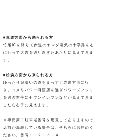
■赤道方面から来られる方
竹尾ICを降りて赤道のヤマダ電気の十字路を右
に行って大吉を通り過ぎたあたりに見えてきま
す。
■松浜方面から来られる方
ゆったり宛沿いの道をまっすぐ赤道方面に行
き、コメリパワー河渡店を過ぎパワーズフジミ
を過ぎ右手にセブンイレブンなどが見えてきま
したら右手に見えます。
※専用第二駐車場番号を用意してありますので
店前が混雑している場合は、そちらにお停めく
ださい。番号１・２・３・４