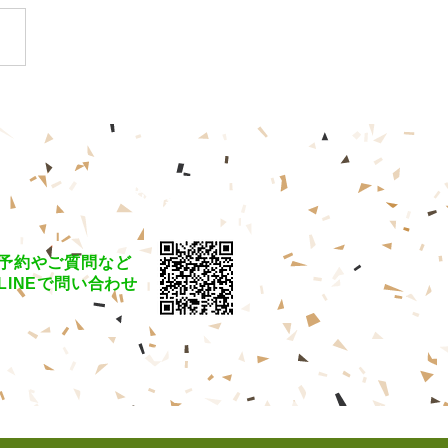
★お得な情報満載★
otto hair
した！
予約やご質問など
​LINEで問い合わせ