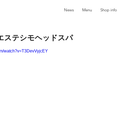
News
Menu
Shop info
 エステシモヘッドスパ
com/watch?v=T3DevVyjcEY